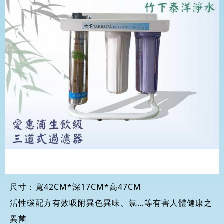
尺寸：寬42CM*深17CM*高47CM
活性碳配方有效吸附異色異味、氯…等有害人體健康之
異菌