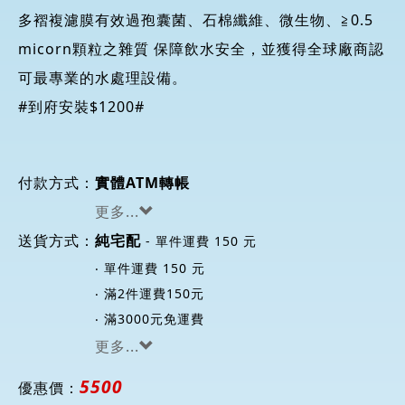
多褶複濾膜有效過孢囊菌、石棉纖維、微生物、≧0.5
micorn顆粒之雜質 保障飲水安全，並獲得全球廠商認
可最專業的水處理設備。
#到府安裝$1200#
付款方式：
實體ATM轉帳
更多...
送貨方式：
- 單件運費 150 元
純宅配
‧ 單件運費 150 元
‧ 滿2件運費150元
‧ 滿3000元免運費
更多...
5500
優惠價：