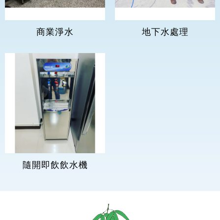
商業淨水
地下水處理
隨開即飲飲水機