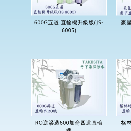
600G五道 直輸機升級版(JS-
豪星
6005)
RO逆滲透600加侖四道直輸
格林
機